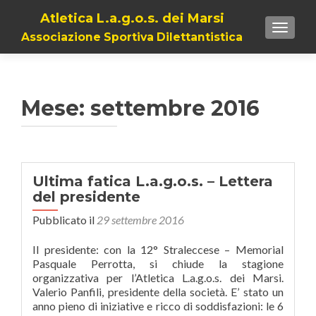
Atletica L.a.g.o.s. dei Marsi
TOGGL
Associazione Sportiva Dilettantistica
Mese:
settembre 2016
Ultima fatica L.a.g.o.s. – Lettera
del presidente
Pubblicato il
29 settembre 2016
Il presidente: con la 12° Straleccese – Memorial
Pasquale Perrotta, si chiude la stagione
organizzativa per l’Atletica L.a.g.o.s. dei Marsi.
Valerio Panfili, presidente della società. E’ stato un
anno pieno di iniziative e ricco di soddisfazioni: le 6