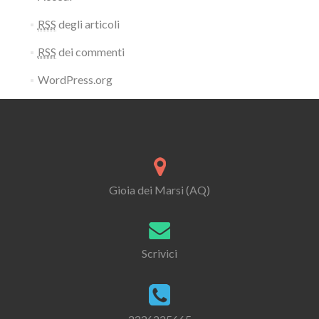
RSS
degli articoli
RSS
dei commenti
WordPress.org
Gioia dei Marsi (AQ)
Scrivici