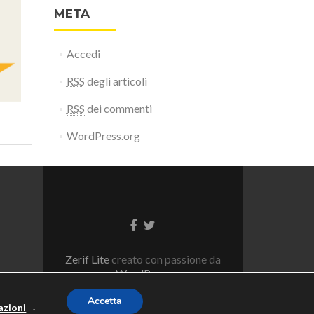
META
Accedi
RSS
degli articoli
RSS
dei commenti
WordPress.org
Zerif Lite
creato con passione da
WordPress
Accetta
.
azioni