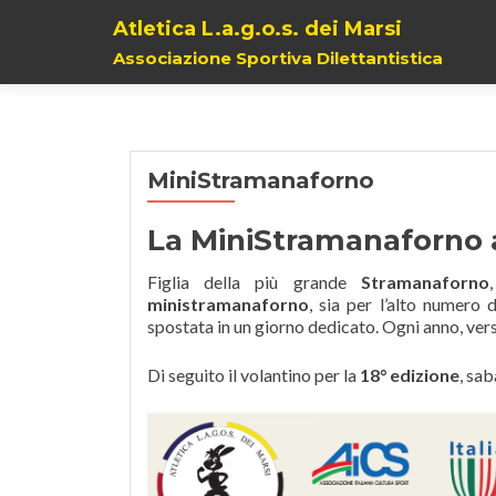
Atletica L.a.g.o.s. dei Marsi
Associazione Sportiva Dilettantistica
MiniStramanaforno
La MiniStramanaforno a
Figlia della più grande
Stramanaforno
ministramanaforno
, sia per l’alto numero d
spostata in un giorno dedicato. Ogni anno, verso
Di seguito il volantino per la
18° edizione
, sa