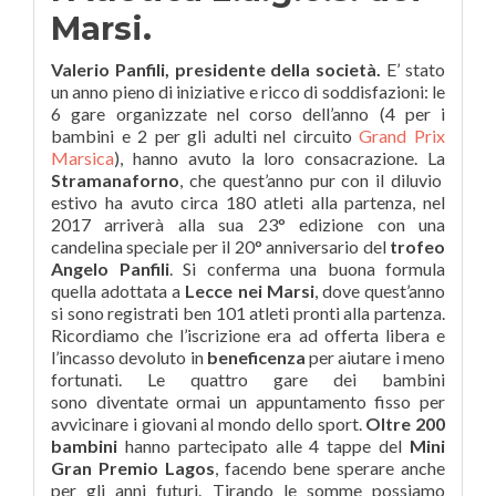
Marsi.
Valerio Panfili, presidente della società.
E’ stato
un anno pieno di iniziative e ricco di soddisfazioni: le
6 gare organizzate nel corso dell’anno (4 per i
bambini e 2 per gli adulti nel circuito
Grand Prix
Marsica
), hanno avuto la loro consacrazione. La
Stramanaforno
, che quest’anno pur con il diluvio
estivo ha avuto circa 180 atleti alla partenza, nel
2017 arriverà alla sua 23° edizione con una
candelina speciale per il 20° anniversario del
trofeo
Angelo Panfili
. Si conferma una buona formula
quella adottata a
Lecce nei Marsi
, dove quest’anno
si sono registrati ben 101 atleti pronti alla partenza.
Ricordiamo che l’iscrizione era ad offerta libera e
l’incasso devoluto in
beneficenza
per aiutare i meno
fortunati. Le quattro gare dei bambini
sono diventate ormai un appuntamento fisso per
avvicinare i giovani al mondo dello sport.
Oltre 200
bambini
hanno partecipato alle 4 tappe del
Mini
Gran Premio Lagos
, facendo bene sperare anche
per gli anni futuri. Tirando le somme possiamo