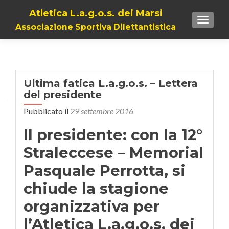
Atletica L.a.g.o.s. dei Marsi
TOGGL
Associazione Sportiva Dilettantistica
Ultima fatica L.a.g.o.s. – Lettera
del presidente
Pubblicato il
29 settembre 2016
Il presidente: con la 12°
Straleccese – Memorial
Pasquale Perrotta, si
chiude la stagione
organizzativa per
l’Atletica L.a.g.o.s. dei