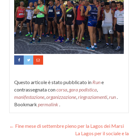
Questo articole è stato pubblicato in
Run
e
contrassegnata con
corsa
,
gara podistica
,
manifestazione
,
organizzazione
,
ringraziamenti
,
run
.
Bookmark
permalink
.
Navigazione articolo
←
Fine mese di settembre pieno per la Lagos dei Marsi
La Lagos per il sociale e la