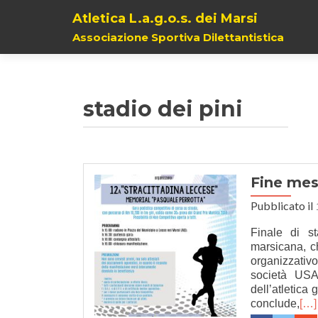
Atletica L.a.g.o.s. dei Marsi
Associazione Sportiva Dilettantistica
stadio dei pini
Fine mes
Pubblicato il
Finale di s
marsicana, c
organizzativ
società US
dell’atletica 
conclude,
[…]