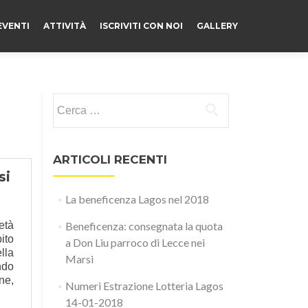
EVENTI
ATTIVITÀ
ISCRIVITI CON NOI
GALLERY
Ricerca per:
ARTICOLI RECENTI
si
La beneficenza Lagos nel 2018
età
Beneficenza: consegnata la quota
ito
a Don Liu parroco di Lecce nei
lla
Marsi
ndo
ne,
Numeri Estrazione Lotteria Lagos
14-01-2018