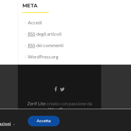
META
Accedi
RSS
degli articoli
RSS
dei commenti
WordPress.org
Zerif Lite
creato con passione da
WordPress
Accetta
.
azioni