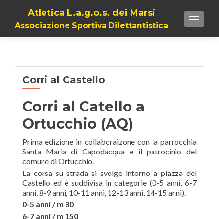
Atletica L.a.g.o.s. dei Marsi
TOGGL
Associazione Sportiva Dilettantistica
Corri al Castello
Corri al Catello a
Ortucchio (AQ)
Prima edizione in collaboraizone
con la parrocchia
Santa Maria di Capodacqua e il patrocinio del
comune di Ortucchio.
La corsa su strada si svolge intorno a piazza del
Castello ed è suddivisa in categorie (0-5 anni, 6-7
anni, 8-9 anni, 10-11 anni, 12-13 anni, 14-15 anni).
0-5 anni / m 80
6-7 anni / m 150