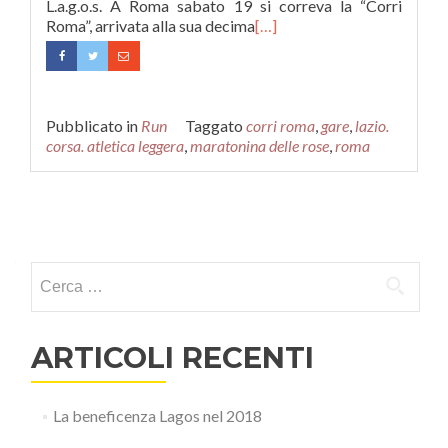
L.a.g.o.s. A Roma sabato 19 si correva la “Corri
Roma”, arrivata alla sua decima
[…]
Pubblicato in
Run
Taggato
corri roma
,
gare
,
lazio.
corsa. atletica leggera
,
maratonina delle rose
,
roma
Navigazione articoli
Ricerca per:
ARTICOLI RECENTI
La beneficenza Lagos nel 2018