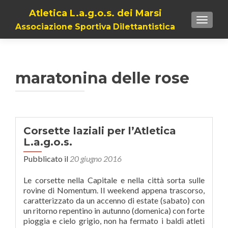
Atletica L.a.g.o.s. dei Marsi
TOGGL
Associazione Sportiva Dilettantistica
maratonina delle rose
Corsette laziali per l’Atletica
L.a.g.o.s.
Pubblicato il
20 giugno 2016
Le corsette nella Capitale e nella città sorta sulle
rovine di Nomentum. Il weekend appena trascorso,
caratterizzato da un accenno di estate (sabato) con
un ritorno repentino in autunno (domenica) con forte
pioggia e cielo grigio, non ha fermato i baldi atleti