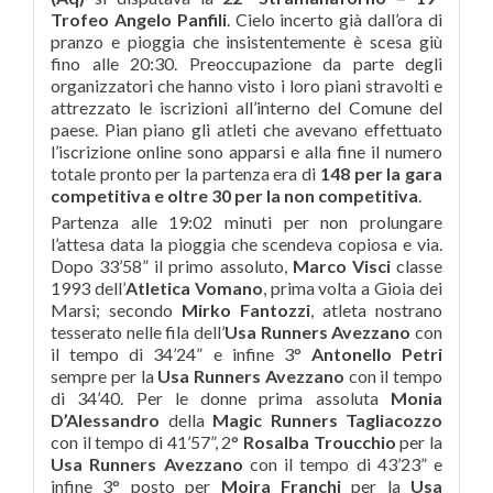
Trofeo Angelo Panfili
. Cielo incerto già dall’ora di
pranzo e pioggia che insistentemente è scesa giù
fino alle 20:30. Preoccupazione da parte degli
organizzatori che hanno visto i loro piani stravolti e
attrezzato le iscrizioni all’interno del Comune del
paese. Pian piano gli atleti che avevano effettuato
l’iscrizione online sono apparsi e alla fine il numero
totale pronto per la partenza era di
148 per la gara
competitiva e oltre 30 per la non competitiva
.
Partenza alle 19:02 minuti per non prolungare
l’attesa data la pioggia che scendeva copiosa e via.
Dopo 33’58” il primo assoluto,
Marco Visci
classe
1993 dell’
Atletica Vomano
, prima volta a Gioia dei
Marsi; secondo
Mirko Fantozzi
, atleta nostrano
tesserato nelle fila dell’
Usa Runners Avezzano
con
il tempo di 34’24” e infine 3°
Antonello Petri
sempre per la
Usa Runners Avezzano
con il tempo
di 34’40. Per le donne prima assoluta
Monia
D’Alessandro
della
Magic Runners Tagliacozzo
con il tempo di 41’57”, 2°
Rosalba
Troucchio
per la
Usa Runners Avezzano
con il tempo di 43’23” e
infine 3° posto per
Moira Franchi
per la
Usa