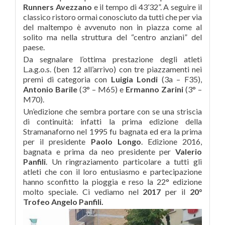
Runners Avezzano
e il tempo di 43’32”. A seguire il
classico ristoro ormai conosciuto da tutti che per via
del maltempo è avvenuto non in piazza come al
solito ma nella struttura del “centro anziani” del
paese.
Da segnalare l’ottima prestazione degli atleti
L.a.g.o.s. (ben 12 all’arrivo) con tre piazzamenti nei
premi di categoria con
Luigia Londi
(3a – F35),
Antonio Barile
(3° – M65) e
Ermanno Zarini
(3° –
M70).
Un’edizione che sembra portare con se una striscia
di continuità: infatti la prima edizione della
Stramanaforno nel 1995 fu bagnata ed era la prima
per il presidente
Paolo Longo
. Edizione 2016,
bagnata e prima da neo presidente per
Valerio
Panfili
. Un ringraziamento particolare a tutti gli
atleti che con il loro entusiasmo e partecipazione
hanno sconfitto la pioggia e reso la 22° edizione
molto speciale. Ci vediamo nel
2017
per il
20°
Trofeo Angelo Panfili.