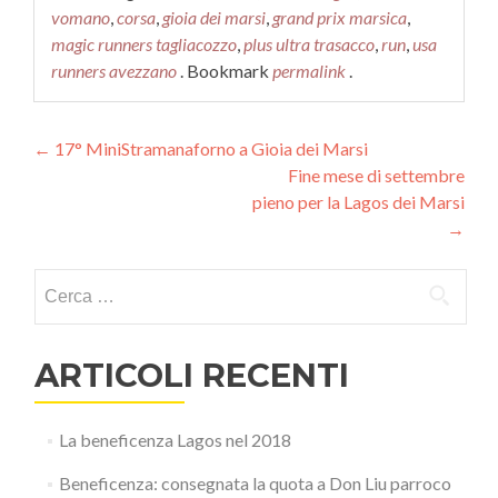
vomano
,
corsa
,
gioia dei marsi
,
grand prix marsica
,
magic runners tagliacozzo
,
plus ultra trasacco
,
run
,
usa
runners avezzano
. Bookmark
permalink
.
Navigazione articolo
←
17° MiniStramanaforno a Gioia dei Marsi
Fine mese di settembre
pieno per la Lagos dei Marsi
→
Ricerca per:
ARTICOLI RECENTI
La beneficenza Lagos nel 2018
Beneficenza: consegnata la quota a Don Liu parroco