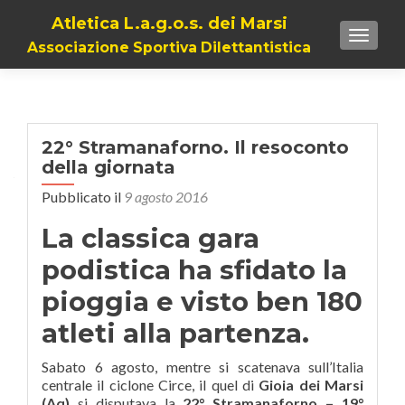
Atletica L.a.g.o.s. dei Marsi
TOGGL
Associazione Sportiva Dilettantistica
22° Stramanaforno. Il resoconto
della giornata
Pubblicato il
9 agosto 2016
La classica gara
podistica ha sfidato la
pioggia e visto ben 180
atleti alla partenza.
Sabato 6 agosto, mentre si scatenava sull’Italia
centrale il ciclone Circe, il quel di
Gioia dei Marsi
(Aq)
si disputava la
22° Stramanaforno – 19°