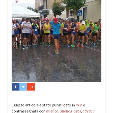
Questo articole è stato pubblicato in
Run
e
contrassegnata con
atletica
,
atletica lagos
,
atletica