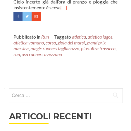
Cielo incerto già dall’ora di pranzo e pioggia che
insistentemente è scesa
[…]
Pubblicato in
Run
Taggato
atletica
,
atletica lagos
,
atletica vomano
,
corsa
,
gioia dei marsi
,
grand prix
marsica
,
magic runners tagliacozzo
,
plus ultra trasacco
,
run
,
usa runners avezzano
Navigazione articoli
Ricerca per:
ARTICOLI RECENTI