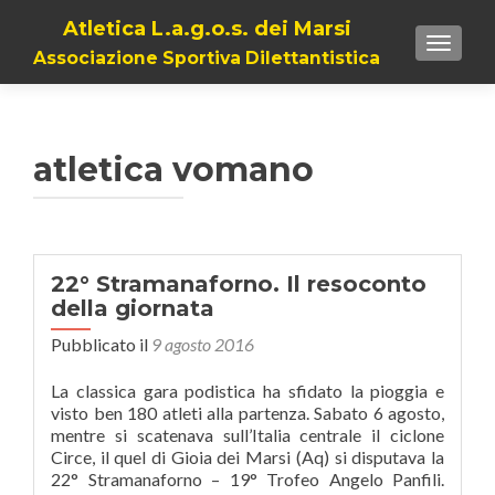
Atletica L.a.g.o.s. dei Marsi
TOGGL
Associazione Sportiva Dilettantistica
atletica vomano
22° Stramanaforno. Il resoconto
della giornata
Pubblicato il
9 agosto 2016
La classica gara podistica ha sfidato la pioggia e
visto ben 180 atleti alla partenza. Sabato 6 agosto,
mentre si scatenava sull’Italia centrale il ciclone
Circe, il quel di Gioia dei Marsi (Aq) si disputava la
22° Stramanaforno – 19° Trofeo Angelo Panfili.